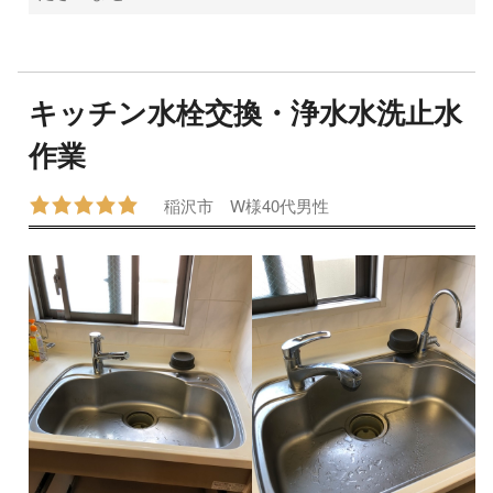
キッチン水栓交換・浄水水洗止水
作業
稲沢市
W様
40代
男性