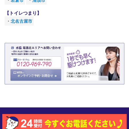
岩倉市
清須市
【トイレ
つまり】
北名古屋市
Copyright (C) sky-fire.tv All Rights Reserved.
株式会社水協 尾張北エリア受付